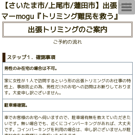
【さいたま市/上尾市/蓮田市】出張トリ
T
o
マーmogu『トリミング難民を救う』
g
g
l
出張トリミングのご案内
e
n
a
ご予約の流れ
v
i
g
a
ステップ１．確認事項
t
i
男性のみ在宅の場合は不可。
o
n
家に女性が１人で訪問するという形の出張トリミングのお仕事の特
性上、事故防止の為、男性だけのお宅への訪問はお断りしておりま
す。大変申し訳ございません。
駐車場確認。
車でお客様のお宅へ伺いますので、駐車場有無を教えていただきた
いです。無い場合でも、近くにコインパーキングがあれば、大丈夫
です。コインパーキングを利用の場合は、申し訳ございませんが駐