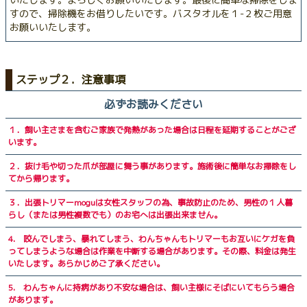
すので、掃除機をお借りしたいです。バスタオルを１-２枚ご用意
お願いいたします。
ステップ２．注意事項
必ずお読みください
１．飼い主さまを含むご家族で発熱があった場合は日程を延期することがござ
います。
２．抜け毛や切った爪が部屋に舞う事があります。施術後に簡単なお掃除をし
てから帰ります。
３．出張トリマーmoguは女性スタッフの為、事故防止のため、男性の１人暮
らし（または男性複数でも）のお宅へは出張出来ません。
4. 咬んでしまう、暴れてしまう、わんちゃんもトリマーもお互いにケガを負
ってしまうような場合は作業を中断する場合があります。その際、料金は発生
いたします。あらかじめご了承ください。
5. わんちゃんに持病があり不安な場合は、飼い主様にそばにいてもらう場合
があります。